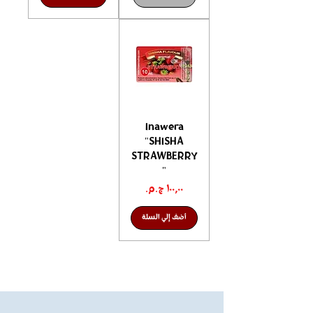
Inawera
"SHISHA
STRAWBERRY
"
السعر
أضف إلي السلة