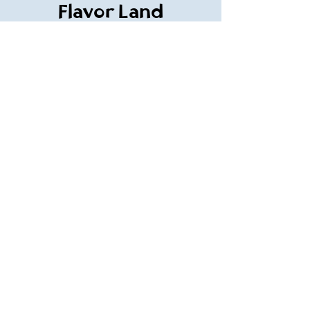
Flavor Land
تحتاج مساعدة؟
تفضل بزيارة قسم
دعم العملاء
للمساعدة أو تواصل معنا على
flavorland61@gmail.com
01120109095
معلومات
About Us
Customer Support
Locations