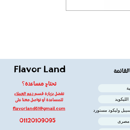
Flavor Land
القائمة
تحتاج مساعدة؟
ة
تفضل بزيارة قسم
دعم العملاء
لليكويد
للمساعدة أو تواصل معنا على
flavorland61@gmail.com
يبل وليكود مستورد
01120109095
 مصرى