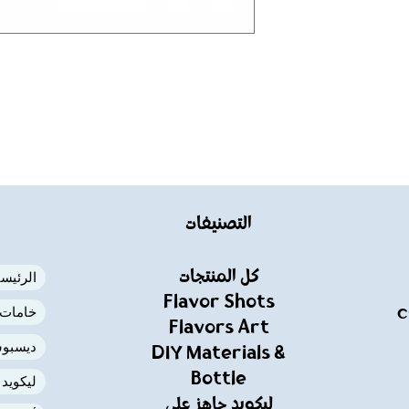
التصنيفات
كل المنتجات
الرئيسي
Flavor Shots
خامات ا
C
Flavors Art
ديسبوس
DIY Materials &
Bottle
ليكويد
ليكويد جاهز علي