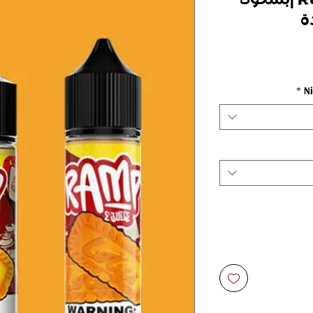
ة
سعر
*
N