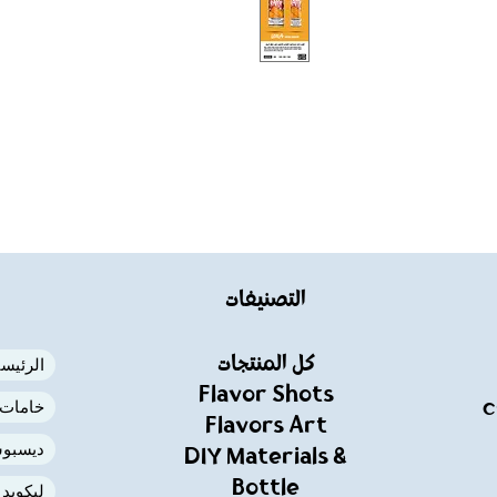
التصنيفات
كل المنتجات
الرئيسي
Flavor Shots
خامات ا
C
Flavors Art
ديسبوس
DIY Materials &
Bottle
ليكويد