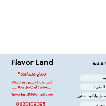
Flavor Land
القائمة
تحتاج مساعدة؟
ة
تفضل بزيارة قسم
دعم العملاء
لليكويد
للمساعدة أو تواصل معنا على
flavorland61@gmail.com
يبل وليكود مستورد
01120109095
 مصرى