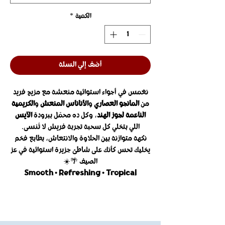
الكمية
*
أضف إلي السلة
نغمس في أجواء استوائية منعشة مع مزيج فريد
من
المانجو العصاري
و
الأناناس المنعش
و
الكريمية
الناعمة لجوز الهند
، وكل ده محمّل ببرودة
الآيس
اللي بتخلي كل سحبة تجربة فريش لا تُنسى.
نكهة متوازنة بين الحلاوة والانتعاش، بطابع فخم
يخليك تحس كأنك على شاطئ جزيرة استوائية في عز
الصيف 🌴☀️
Smooth • Refreshing • Tropical