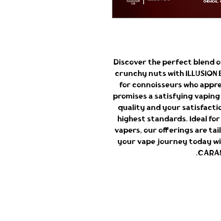
Discover the perfect blend of
crunchy nuts with ILLUSION 
for connoisseurs who apprec
promises a satisfying vaping 
quality and your satisfacti
highest standards. Ideal fo
vapers, our offerings are tai
your vape journey today wi
CARAM