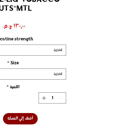
UTS"MTL
ا
icotine strength
تحديد
*
Size
تحديد
الكمية
*
أضف إلي السلة