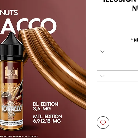
N
لسعر
*
N