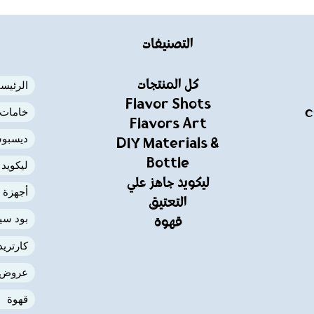
التصنيفات
كل المنتجات
الرئيسي
Flavor Shots
خامات ا
C
Flavors Art
ديسبوس
DIY Materials &
Bottle
ليكويد
ليكويد جاهز علي
أجهزة 
التعتيق
بود سي
قهوة
كارتري
عروض
قهوة