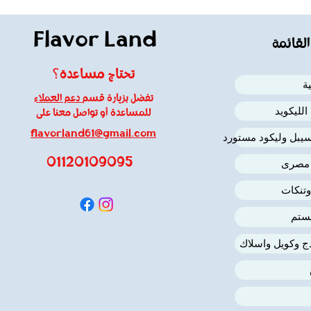
Flavor Land
القائمة
تحتاج مساعدة؟
ة
تفضل بزيارة قسم
دعم العملاء
لليكويد
للمساعدة أو تواصل معنا على
flavorland61@gmail.com
يبل وليكود مستورد
01120109095
 مصرى
وتنكات
ستم
دج وكويل واسلاك