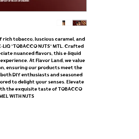
 rich tobacco, luscious caramel, and 
E-LIQ "TOBACCO NUTS" MTL. Crafted 
iate nuanced flavors, this e-liquid 
experience. At Flavor Land, we value 
on, ensuring our products meet the 
r both DIY enthusiasts and seasoned 
lored to delight your senses. Elevate 
th the exquisite taste of TOBACCO 
EL WITH NUTS.