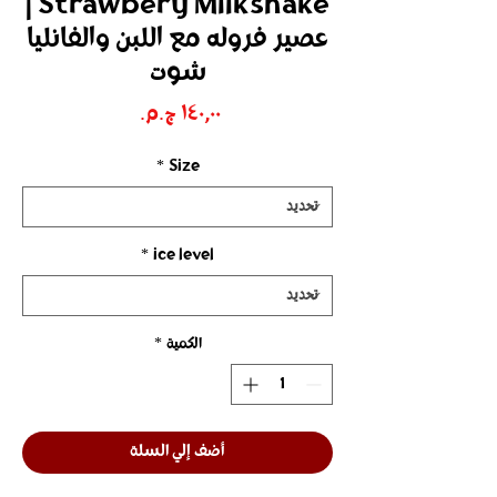
Strawbery Milkshake |
عصير فروله مع اللبن والفانليا
شوت
السعر
*
Size
*
ice level
الكمية
*
أضف إلي السلة