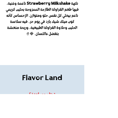
نكهة
Strawberry Milkshake
ناعمة وغنية،
فيها طعم الفراولة الطازجة الممزوجة بحليب كريمي
ناعم بيخلي كل نفس حلو ومتوازن. الإحساس كأنه
كوب ميلك شيك بارد في يوم حر، فيه سلاسة
الحليب وحلاوة الفراولة الطبيعية، وريحة منعشة
بتفضل عاللسان. 🍓🥤
Flavor Land
تحتاج مساعدة؟
تفضل بزيارة قسم
دعم العملاء
للمساعدة أو تواصل معنا على
flavorland61@gmail.com