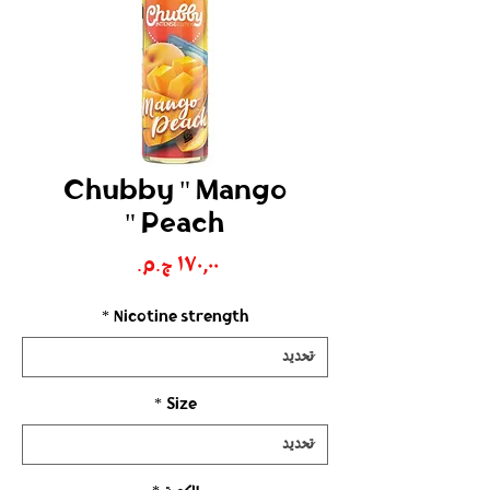
Chubby " Mango
Peach "
السعر
*
Nicotine strength
*
Size