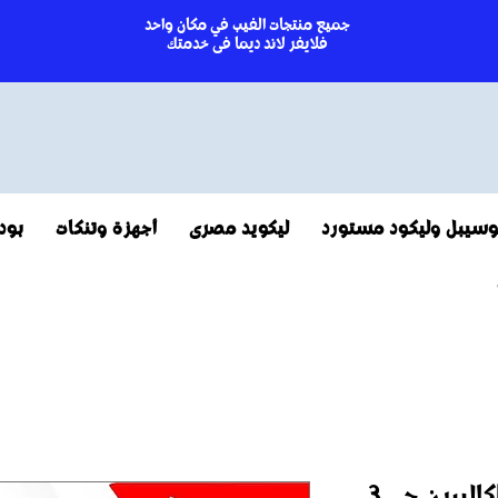
جميع منتجات الفيب في مكان واحد
فلايفر لاند ديما فى خدمتك
سيبل وليكود مستورد
ليكويد مصرى
أجهزة وتنكات
بود
Caliburn G3 pro |كاليبرن جى 3