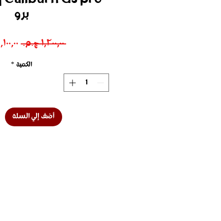
برو
سعر
 ‏١٬٢٠٠٫٠٠ ج.م.‏ 
عادي
الكمية
*
أضف إلي السلة