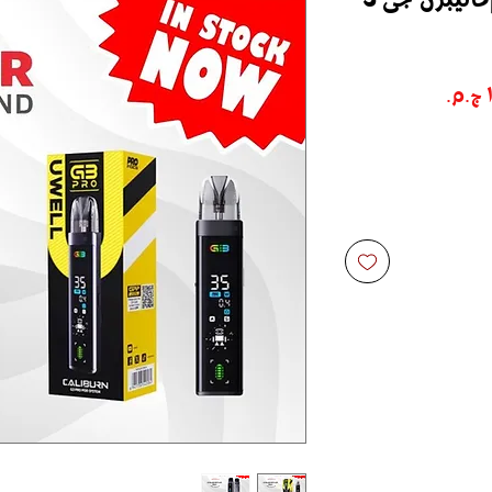
سعر
البيع