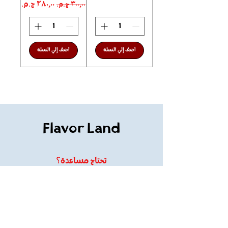
سعر عادي
سعر البيع
أضف إلي السلة
أضف إلي السلة
Flavor Land
تحتاج مساعدة؟
تفضل بزيارة قسم
دعم العملاء
للمساعدة أو تواصل معنا على
flavorland61@gmail.com
01120109095