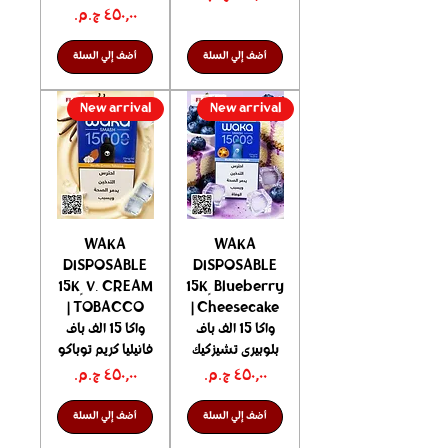
السعر
أضف إلي السلة
أضف إلي السلة
New arrival
New arrival
WAKA
WAKA
DISPOSABLE
DISPOSABLE
15K ٍ V. CREAM
15K ٍ Blueberry
TOBACCO |
Cheesecake |
واكا 15 الف باف
واكا 15 الف باف
بلوبيرى تشيزكيك
فانيليا كريم توباكو
السعر
السعر
أضف إلي السلة
أضف إلي السلة