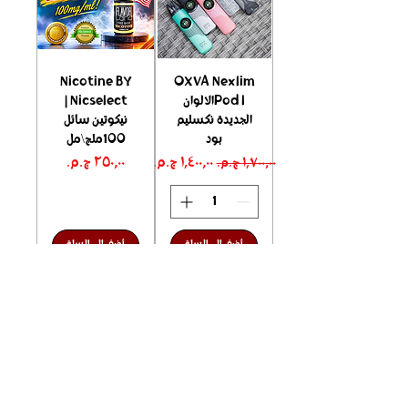
Nicotine BY
OXVA Nexlim
Pod lالالوان
Nicselect |
الجديدة نكسليم
نيكوتين سائل
بود
100ملج\مل
سعر عادي
سعر البيع
السعر
أضف إلي السلة
أضف إلي السلة
New arrival
بريميم