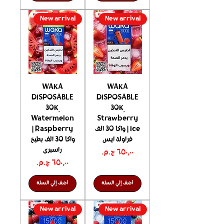
New arrival
New arrival
WAKA
WAKA
DISPOSABLE
DISPOSABLE
30K ٍ
30K ٍ
Watermelon
Strawberry
Ice | واكا 30 الف
Raspberry |
فراولة ايس
واكا 30 الف بطيخ
راسبرى
السعر
السعر
أضف إلي السلة
أضف إلي السلة
New arrival
New arrival