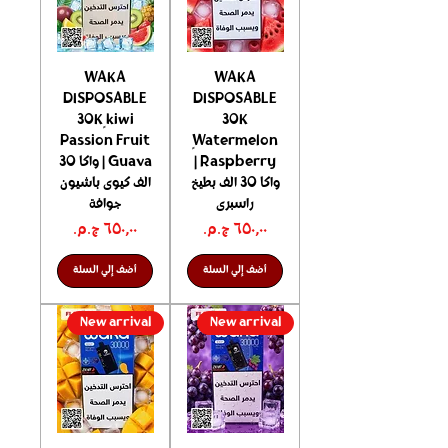
WAKA
WAKA
DISPOSABLE
DISPOSABLE
30K ٍkiwi
30K
Passion Fruit
ٍWatermelon
Raspberry |
Guava | واكا 30
واكا 30 الف بطيخ
الف كيوى باشيون
راسبرى
جوافة
السعر
السعر
أضف إلي السلة
أضف إلي السلة
New arrival
New arrival