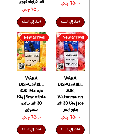
الف فراولة كيوى
السعر
السعر
أضف إلي السلة
أضف إلي السلة
New arrival
New arrival
WAKA
WAKA
DISPOSABLE
DISPOSABLE
30K ٍ Mango
30K ٍ
Watermelon
Smoothie | واكا
Ice | واكا 30 الف
30 الف مانجو
بطيخ ايس
سموزى
السعر
السعر
أضف إلي السلة
أضف إلي السلة