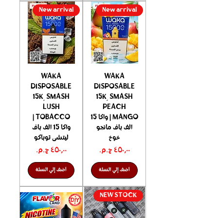
New arrival
New arrival
WAKA
WAKA
DISPOSABLE
DISPOSABLE
15K ٍ SMASH
15K ٍ SMASH
LUSH
PEACH
MANGO | واكا 15
TOBACCO |
الف باف مانجو
واكا 15 الف باف
خوخ
ليتشى توباكو
السعر
السعر
أضف إلي السلة
أضف إلي السلة
NEW STOCK