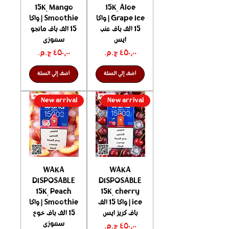
15K ٍ Mango
15K ٍ Aloe
Grape Ice | واكا
Smoothie | واكا
15 الف باف عنب
15 الف باف مانجو
ايس
سموزى
السعر
السعر
أضف إلي السلة
أضف إلي السلة
New arrival
New arrival
WAKA
WAKA
DISPOSABLE
DISPOSABLE
15K ٍ Peach
15K ٍ cherry
ice | واكا 15 الف
Smoothie | واكا
باف كريز ايس
15 الف باف خوخ
سموزى
السعر