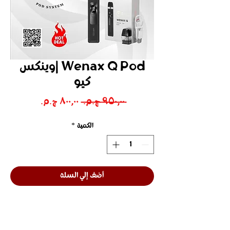
Wenax Q Pod |وينكس
كيو
سعر
سعر
 ‏٩٥٠٫٠٠ ج.م.‏ 
عادي
البيع
الكمية
*
أضف إلي السلة